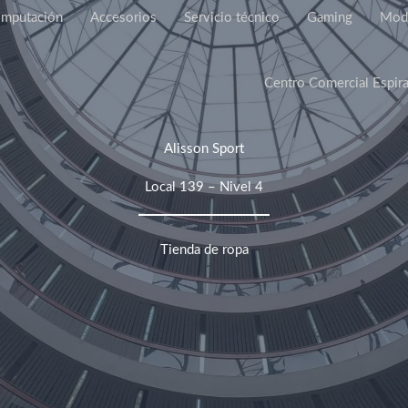
mputación
Accesorios
Servicio técnico
Gaming
Mod
Centro Comercial Espira
Alisson Sport
Local 139 – Nivel 4
Tienda de ropa